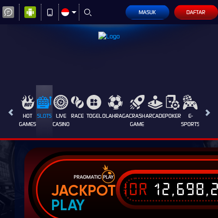
MASUK
DAFTAR
HOT
SLOTS
LIVE
RACE
TOGEL
OLAHRAGA
CRASH
ARCADE
POKER
E-
SABUN
GAMES
CASINO
GAME
SPORTS
AYAM
IDR
12,698,
JACKPOT
PLAY