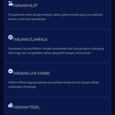
TARUHAN SLOT
Penyedia slot online dengan beragam pilihan game menarik yang memudahkan
pemain untuk mencapai jackpot
TARUHAN OLAHRAGA
Sportsbook Gaming Platform Terbaik menawarkan lebih banyak game, odds yang
lebih tinggi, dan menyediakan pilihan yang lebih banyak untuk pemain.
TARUHAN LIVE KASINO
Platform Pilihan bagi perusahaan-perusahaan terbaik di dunia, dengan pilihan
variasi game terbanyak
TARUHAN TOGEL