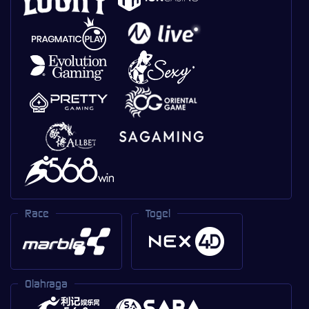
Race
Togel
Olahraga