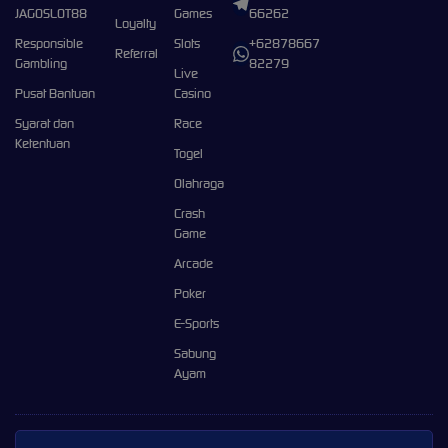
JAGOSLOT88
Games
66262
Loyalty
Responsible
Slots
+62878667
Referral
Gambling
82279
Live
Pusat Bantuan
Casino
Syarat dan
Race
Ketentuan
Togel
Olahraga
Crash
Game
Arcade
Poker
E-Sports
Sabung
Ayam