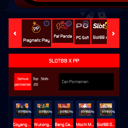
i
i
i
i
i
Facha
Fat Panda
Slot88 x PP
PG Soft
Pragmatic Play
SLOT88 X PP
Semua
Top
Slots
permainan
20
RTP
96%
RTP
95%
RTP
97%
RTP
96%
RTP
95%
Goyang Gaib
Wukong - Black Scatter
Bang Gacor 1000
Mochi Mania 1000
Slot88 Olympus