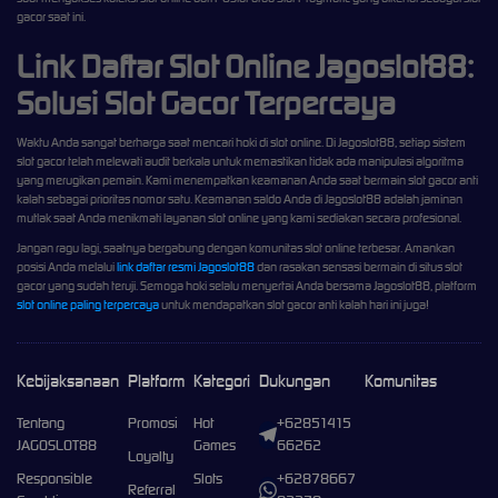
gacor saat ini.
Link Daftar Slot Online Jagoslot88:
Solusi Slot Gacor Terpercaya
Waktu Anda sangat berharga saat mencari hoki di slot online. Di Jagoslot88, setiap sistem
slot gacor telah melewati audit berkala untuk memastikan tidak ada manipulasi algoritma
yang merugikan pemain. Kami menempatkan keamanan Anda saat bermain slot gacor anti
kalah sebagai prioritas nomor satu. Keamanan saldo Anda di Jagoslot88 adalah jaminan
mutlak saat Anda menikmati layanan slot online yang kami sediakan secara profesional.
Jangan ragu lagi, saatnya bergabung dengan komunitas slot online terbesar. Amankan
posisi Anda melalui
link daftar resmi Jagoslot88
dan rasakan sensasi bermain di situs slot
gacor yang sudah teruji. Semoga hoki selalu menyertai Anda bersama Jagoslot88, platform
slot online paling terpercaya
untuk mendapatkan slot gacor anti kalah hari ini juga!
Kebijaksanaan
Platform
Kategori
Dukungan
Komunitas
Tentang
Promosi
Hot
+62851415
JAGOSLOT88
Games
66262
Loyalty
Responsible
Slots
+62878667
Referral