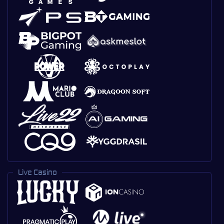
Live Casino