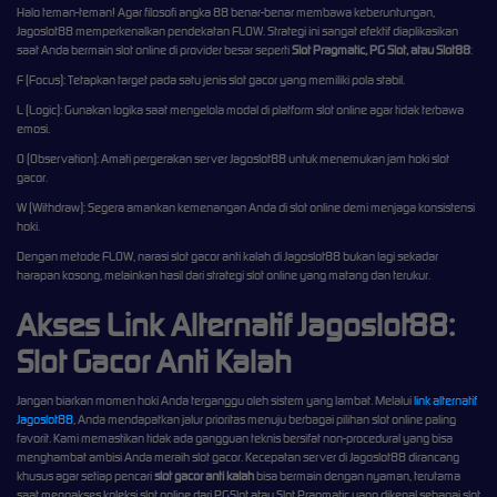
Halo teman-teman! Agar filosofi angka 88 benar-benar membawa keberuntungan,
Jagoslot88 memperkenalkan pendekatan FLOW. Strategi ini sangat efektif diaplikasikan
saat Anda bermain slot online di provider besar seperti
Slot Pragmatic, PG Slot, atau Slot88
:
F (Focus): Tetapkan target pada satu jenis slot gacor yang memiliki pola stabil.
L (Logic): Gunakan logika saat mengelola modal di platform slot online agar tidak terbawa
emosi.
O (Observation): Amati pergerakan server Jagoslot88 untuk menemukan jam hoki slot
gacor.
W (Withdraw): Segera amankan kemenangan Anda di slot online demi menjaga konsistensi
hoki.
Dengan metode FLOW, narasi slot gacor anti kalah di Jagoslot88 bukan lagi sekadar
harapan kosong, melainkan hasil dari strategi slot online yang matang dan terukur.
Akses Link Alternatif Jagoslot88:
Slot Gacor Anti Kalah
Jangan biarkan momen hoki Anda terganggu oleh sistem yang lambat. Melalui
link alternatif
Jagoslot88
, Anda mendapatkan jalur prioritas menuju berbagai pilihan slot online paling
favorit. Kami memastikan tidak ada gangguan teknis bersifat non-procedural yang bisa
menghambat ambisi Anda meraih slot gacor. Kecepatan server di Jagoslot88 dirancang
khusus agar setiap pencari
slot gacor anti kalah
bisa bermain dengan nyaman, terutama
saat mengakses koleksi slot online dari PGSlot atau Slot Pragmatic yang dikenal sebagai slot