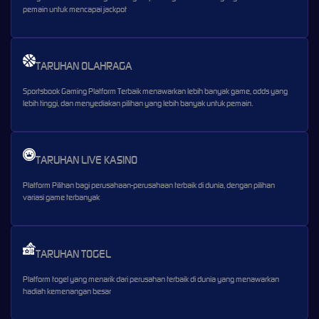
pemain untuk mencapai jackpot
TARUHAN OLAHRAGA
Sportsbook Gaming Platform Terbaik menawarkan lebih banyak game, odds yang
lebih tinggi, dan menyediakan pilihan yang lebih banyak untuk pemain.
TARUHAN LIVE KASINO
Platform Pilihan bagi perusahaan-perusahaan terbaik di dunia, dengan pilihan
variasi game terbanyak
TARUHAN TOGEL
Platform togel yang menarik dari perusahan terbaik di dunia yang menawarkan
hadiah kemenangan besar