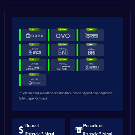
* Selama bank maintenance dan bank offline deposit dan penarikan
tidak dapat diproses
Deposit
Penarikan
Rata-rata 3 Menit
Rata-rata 5 Menit