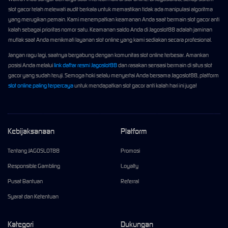
slot gacor telah melewati audit berkala untuk memastikan tidak ada manipulasi algoritma
yang merugikan pemain. Kami menempatkan keamanan Anda saat bermain slot gacor anti
kalah sebagai prioritas nomor satu. Keamanan saldo Anda di Jagoslot88 adalah jaminan
mutlak saat Anda menikmati layanan slot online yang kami sediakan secara profesional.
Jangan ragu lagi, saatnya bergabung dengan komunitas slot online terbesar. Amankan
posisi Anda melalui
link daftar resmi Jagoslot88
dan rasakan sensasi bermain di situs slot
gacor yang sudah teruji. Semoga hoki selalu menyertai Anda bersama Jagoslot88, platform
slot online paling terpercaya
untuk mendapatkan slot gacor anti kalah hari ini juga!
Kebijaksanaan
Platform
Tentang JAGOSLOT88
Promosi
Responsible Gambling
Loyalty
Pusat Bantuan
Referral
Syarat dan Ketentuan
Kategori
Dukungan