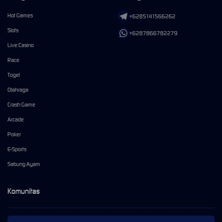
Hot Games
+6285141566262
Slots
+6287866782279
Live Casino
Race
Togel
Olahraga
Crash Game
Arcade
Poker
E-Sports
Sabung Ayam
Komunitas