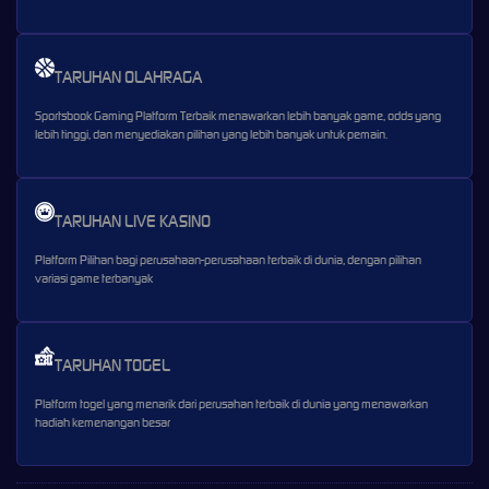
TARUHAN OLAHRAGA
Sportsbook Gaming Platform Terbaik menawarkan lebih banyak game, odds yang
lebih tinggi, dan menyediakan pilihan yang lebih banyak untuk pemain.
TARUHAN LIVE KASINO
Platform Pilihan bagi perusahaan-perusahaan terbaik di dunia, dengan pilihan
variasi game terbanyak
TARUHAN TOGEL
Platform togel yang menarik dari perusahan terbaik di dunia yang menawarkan
hadiah kemenangan besar