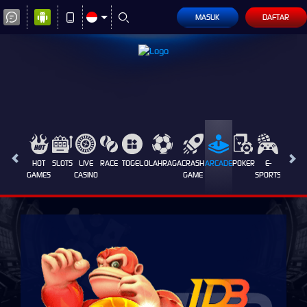
MASUK
DAFTAR
HOT
SLOTS
LIVE
RACE
TOGEL
OLAHRAGA
CRASH
ARCADE
POKER
E-
SABUN
GAMES
CASINO
GAME
SPORTS
AYAM