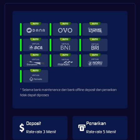
* Selama bank maintenance dan bank offline deposit dan penarikan
tidak dapat diproses
Deposit
Penarikan
Rata-rata 3 Menit
Rata-rata 5 Menit