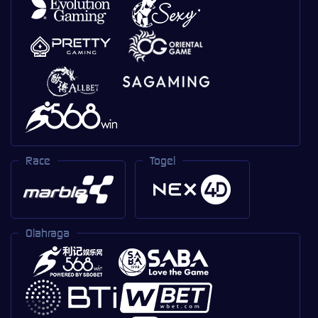
Race
Togel
Olahraga