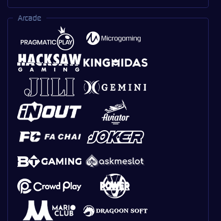
Arcade