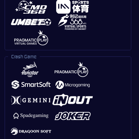
Crash Game