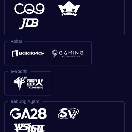
Poker
E-Sports
Sabung Ayam